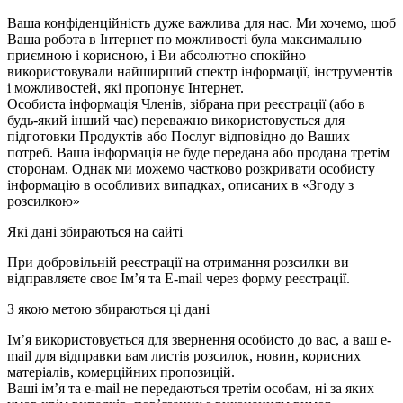
Ваша конфіденційність дуже важлива для нас. Ми хочемо, щоб
Ваша робота в Інтернет по можливості була максимально
приємною і корисною, і Ви абсолютно спокійно
використовували найширший спектр інформації, інструментів
і можливостей, які пропонує Інтернет.
Особиста інформація Членів, зібрана при реєстрації (або в
будь-який інший час) переважно використовується для
підготовки Продуктів або Послуг відповідно до Ваших
потреб. Ваша інформація не буде передана або продана третім
сторонам. Однак ми можемо частково розкривати особисту
інформацію в особливих випадках, описаних в «Згоду з
розсилкою»
Які дані збираються на сайті
При добровільній реєстрації на отримання розсилки ви
відправляєте своє Ім’я та E-mail через форму реєстрації.
З якою метою збираються ці дані
Ім’я використовується для звернення особисто до вас, а ваш e-
mail для відправки вам листів розсилок, новин, корисних
матеріалів, комерційних пропозицій.
Ваші ім’я та e-mail не передаються третім особам, ні за яких