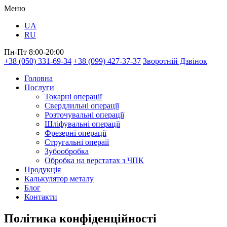
Меню
UA
RU
Пн-Пт 8:00-20:00
+38 (050) 331-69-34
+38 (099) 427-37-37
Зворотній Дзвінок
Головна
Послуги
Токарні операції
Свердлильні операції
Розточувальні операції
Шліфувальні операції
Фрезерні операції
Стругальні операії
Зубообробка
Обробка на верстатах з ЧПК
Продукція
Калькулятор металу
Блог
Контакти
Політика конфіденційності