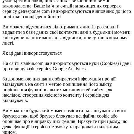
умов крім випадків, пов’язаних з виконанням вимог
законодавства. Ваше ім’я та e-mail на захищених серверах
сервісу getresponse.com і використовуються відповідно до його
політикою конфіденційності.
Ви можете відмовитися від отримання листів розсилки і
видалити з бази даних свої контактні дані в будь-який момент,
клікнувши на посилання для відписки, присутню в кожному
листі.
Як ці дані використовуються
На сайті stankin.com.ua використовуються куки (Cookies) і дані
про відвідувачів сервісу Google Analytics.
За допомогою цих даних збирається інформація про дії
відвідувачів на сайті з метою поліпшення його змісту,
поліпшення функціональних можливостей сайту і, як
наслідок, створення якісного контенту і сервісів для
відвідувачів.
Ви можете в будь-який момент змінити налаштування свого
браузера так, щоб браузер блокував всі файли cookie або
оповіщає про відправку цих файлів. Врахуйте при цьому, що
деякі функції і сервіси не зможуть працювати належним
чином.