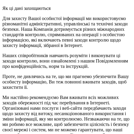
Як ці дані захищаються
Для захисту Вашої особистої інформації ми використовуємо
різноманітні адміністративні, управлінські та технічні заходи
безпеки. Наша Компанія дотримується різних міжнародних
стандартів контролю, спрямованих на операції з особистою
інформацією, які включають певні заходи контролю щодо
захисту інформації, зібраної в Інтернет.
Наших співробітників навчають розуміти і виконувати ці
заходи контролю, вони ознайомлені з нашим Повідомленням
про конфіденційність, норм та інструкцій.
Проте, не дивлячись на те, що ми прагнемо убезпечити Вашу
особисту інформацію, Ви теж повинні вживати заходів, щоб
захистити її.
Ми настійно рекомендуємо Вам вживати всіх можливих
заходів обережності під час перебування в Інтернеті.
Організовані нами послуги і веб-сайти передбачають заходи
щодо захисту від витоку, несанкціонованого використання і
зміни інформації, яку ми контролюємо. Незважаючи на те, що
ми робимо все можливе, щоб забезпечити цілісність і безпеку
своєї мережі і систем, ми не можемо гарантувати, що наші