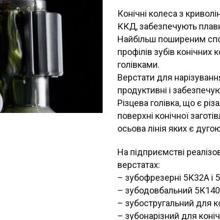
Конічні колеса з кривол
ККД, забезпечують плавн
Найбільш поширеним спо
профілів зубів конічних 
голівками.
Верстати для нарізуванн
продуктивні і забезпечую
Різцева голівка, що є рі
поверхні конічної заготів
осьова лінія яких є дугою
На підприємстві реалізо
верстатах:
– зубофрезерні 5К32А і 
– зубодовбальний 5К140
– зубостругальний для к
– зубонарізний для коніч