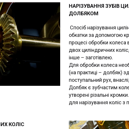
НАРІЗУВАННЯ ЗУБІВ Ц
ДОЛБЯКОМ
Спосіб нарізування цил
обкатки за допомогою кр
процесі обробки колеса 
двох циліндричних коліс,
інше – заготівлею.
Для обробки колеса необ
(на практиці – долбяк) з
поступальний рух, внаслі
Долбяк є зубчастим коле
утворені різальні кромк
для нарізування коліс з
ИХ КОЛІС