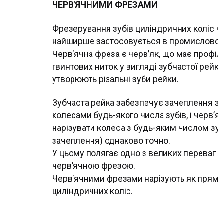
ЧЕРВ'ЯЧНИМИ ФРЕЗАМИ
Фрезерування зубів циліндричних коліс
найширше застосовується в промислово
Черв’ячна фреза є черв’як, що має профі
гвинтових ниток у вигляді зубчастої рейк
утворюють різальні зуби рейки.
Зубчаста рейка забезпечує зачеплення 
колесами будь-якого числа зубів, і черв
нарізувати колеса з будь-яким числом зуб
зачеплення) однаково точно.
У цьому полягає одно з великих переваг 
черв’ячною фрезою.
Черв’ячними фрезами нарізують як прямі, 
циліндричних коліс.