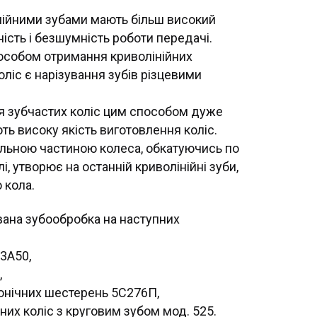
інійними зубами мають більш високий
ість і безшумність роботи передачі.
собом отримання криволінійних
коліс є нарізування зубів різцевими
я зубчастих коліс цим способом дуже
ть високу якість виготовлення коліс.
зальною частиною колеса, обкатуючись по
лі, утворює на останній криволінійні зуби,
 кола.
вана зубообробка на наступних
53А50,
,
онічних шестерень 5С276П,
них коліс з круговим зубом мод. 525.