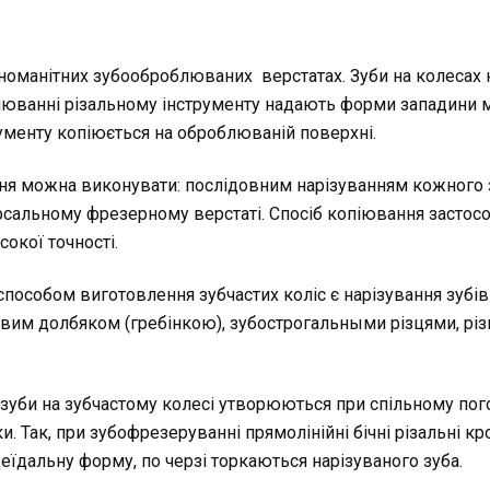
зноманітних зубооброблюваних верстатах. Зуби на колесах
іюванні різальному інструменту надають форми западини м
ументу копіюється на оброблюваній поверхні.
ня можна виконувати: послідовним нарізуванням кожного
сальному фрезерному верстаті. Спосіб копіювання застос
сокої точності.
способом виготовлення зубчастих коліс є нарізування зубі
вим долбяком (гребінкою), зубострогальными різцями, рі
о зуби на зубчастому колесі утворюються при спільному пог
и. Так, при зубофрезеруванні прямолінійні бічні різальні к
еїдальну форму, по черзі торкаються нарізуваного зуба.