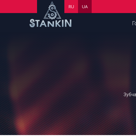
RU
UA
Г
Зубча