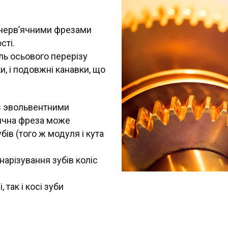
 черв’ячними фрезами
сті.
ль осьового перерізу
и, і подовжні канавки, що
з эвольвентними
’ячна фреза може
ів (того ж модуля і кута
нарізування зубів коліс
так і косі зуби