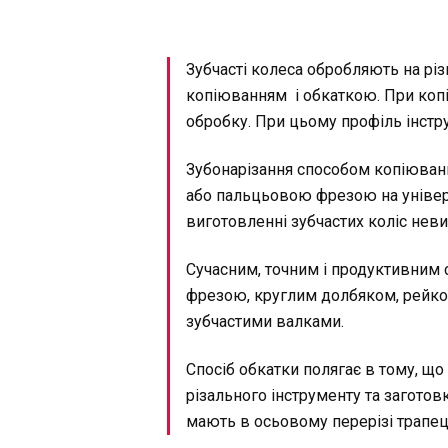
Зубчасті колеса обробляють на рі
копіюванням і обкаткою. При коп
обробку. При цьому профіль інстр
Зубонарізання способом копіюван
або пальцьовою фрезою на універ
виготовленні зубчастих коліс неви
Сучасним, точним і продуктивним 
фрезою, круглим долбяком, рейко
зубчастими валками.
Спосіб обкатки полягає в тому, щ
різального інструменту та заготовк
мають в осьовому перерізі трапец