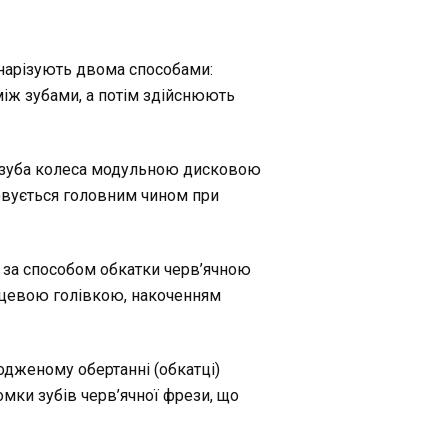
 нарізують двома способами:
іж зубами, а потім здійснюють
 зуба колеса модульною дисковою
овується головним чином при
в за способом обкатки черв’ячною
зцевою голівкою, накоченням
одженому обертанні (обкатці)
ромки зубів черв’ячної фрези, що