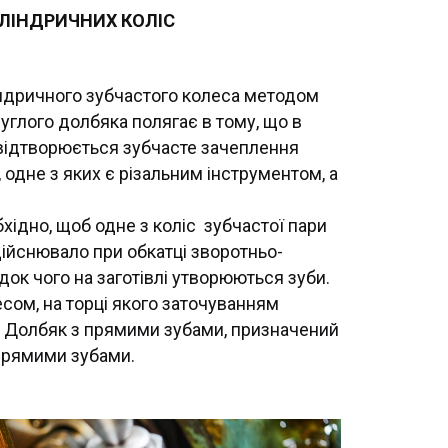
ИЛІНДРИЧНИХ КОЛІС
індричного зубчастого колеса методом
углого долбяка полягає в тому, що в
відтворюється зубчасте зачеплення
 одне з яких є різальним інструментом, а
хідно, щоб одне з коліс зубчастої пари
дійснювало при обкатці зворотньо-
док чого на заготівлі утворюються зуби.
сом, на торці якого заточуванням
и. Долбяк з прямими зубами, призначений
 прямими зубами.