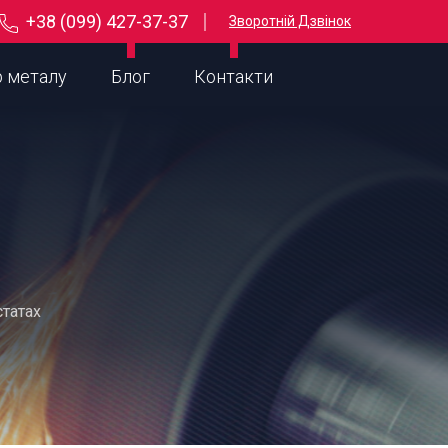
+38 (099) 427-37-37
Зворотній Дзвінок
р металу
Блог
Контакти
статах